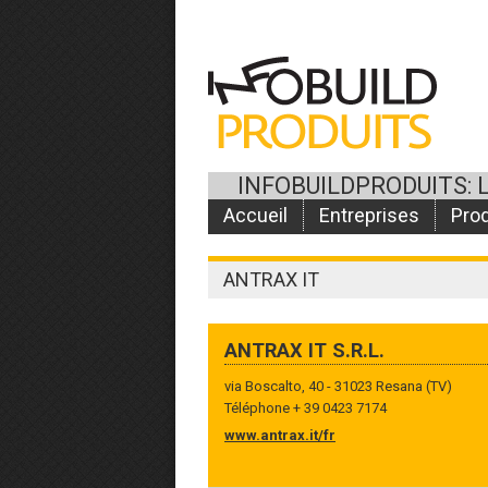
INFOBUILDPRODUITS: 
Accueil
Entreprises
Prod
ANTRAX IT
ANTRAX IT S.R.L.
via Boscalto, 40 - 31023 Resana (TV)
Téléphone + 39 0423 7174
www.antrax.it/fr