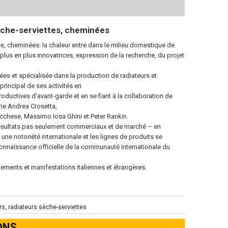
èche-serviettes, cheminées
es, cheminées: la chaleur entre dans le milieu domestique de
lus en plus innovatrices, expression de la recherche, du projet
nées et spécialisée dans la production de radiateurs et
 principal de ses activités en
oductives d’avant-garde et en se fiant à la collaboration de
e Andrea Crosetta,
cchese, Massimo Iosa Ghini et Peter Rankin.
ésultats pas seulement commerciaux et de marché – en
une notoriété internationale et les lignes de produits se
connaissance officielle de la communauté internationale du
nements et manifestations italiennes et étrangères.
s, radiateurs sèche-serviettes
ONS