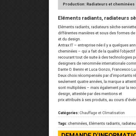
Production: Radiateurs et cheminées
Eléments radiants, radiateurs s
Eléments radiants, radiateurs sèche-serviett
différentes manières et sous des formes de p
et du design.
Antrax IT – entreprise née il y a quelques an
cheminées – qui a fait de la qualité l’objectif
recourant tout de suite à des technologies pr
designers de renommée internationale comm
Dante O. Benini et Luca Gonzo, Francesco Lu
Deux choix récompensés par d’importants r
seulement quatre années, la marque a atteint 
sont multipliées – mais également par la re
design, attestée par des mentions et
prix attribués à ses produits, au cours d’évé
Catégories:
Chauffage et Climatisation
Tags:
cheminées, Eléments radiants, radiateur
DEMANDE D'INFORMATI