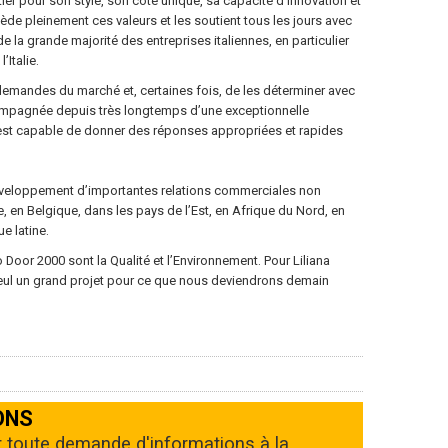
ier pour son style, son côté unique, sa capacité d’innovation et
de pleinement ces valeurs et les soutient tous les jours avec
de la grande majorité des entreprises italiennes, en particulier
’Italie.
emandes du marché et, certaines fois, de les déterminer avec
compagnée depuis très longtemps d’une exceptionnelle
 est capable de donner des réponses appropriées et rapides
 développement d’importantes relations commerciales non
, en Belgique, dans les pays de l’Est, en Afrique du Nord, en
e latine.
oor 2000 sont la Qualité et l’Environnement. Pour Liliana
Seul un grand projet pour ce que nous deviendrons demain
ONS
r toute demande d'informations à la