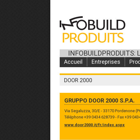
INFOBUILDPRODUITS: 
Accueil
Entreprises
Prod
DOOR 2000
GRUPPO DOOR 2000 S.P.A.
Via Segaluzza, 30/E - 33170 Pordenone (PO
Téléphone +39 0434 628739 - Fax +39 043
www.door2000.it/fr/index.aspx