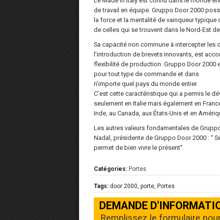
Le Made in Italy est connu dans le monde ent
de travail en équipe. Gruppo Door 2000 possè
la force et la mentalité de vainqueur typique 
de celles qui se trouvent dans le Nord-Est de l
Sa capacité non commune à intercepter les d
l’introduction de brevets innovants, est ac
flexibilité de production. Gruppo Door 2000
pour tout type de commande et dans
n’importe quel pays du monde entier.
C’est cette caractéristique qui a permis le
seulement en Italie mais également en France
Inde, au Canada, aux États-Unis et en Amériqu
Les autres valeurs fondamentales de Gruppo D
Nadal, présidente de Gruppo Door 2000 : “ 
permet de bien vivre le présent”.
Catégories:
Portes
Tags:
door 2000, porte, Portes
DEMANDE D'INFORMATI
Remplissez le formulaire pou