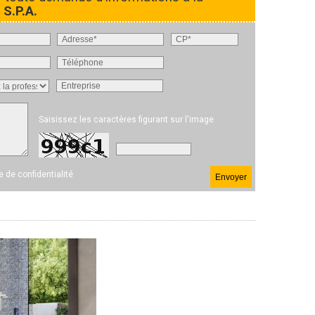
S.P.A.
Saisissez les caractères figurant sur l'image
ue de confidentialité