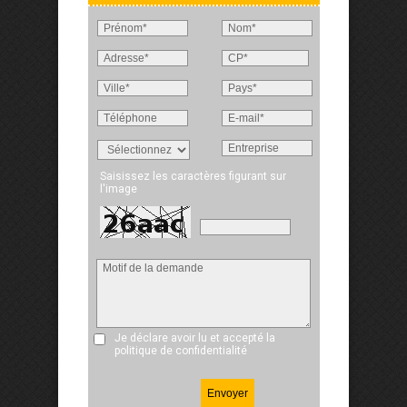
Saisissez les caractères figurant sur
l'image
Je déclare avoir lu et accepté
la
politique de confidentialité