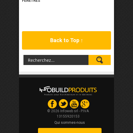
FENÊTRES
Back to Top ↑
© 2026 Infoweb srl - P.IVA
13155920153
Qui sommes-nous