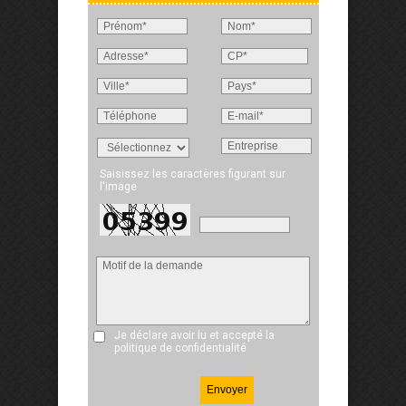
Saisissez les caractères figurant sur
l'image
Je déclare avoir lu et accepté
la
politique de confidentialité