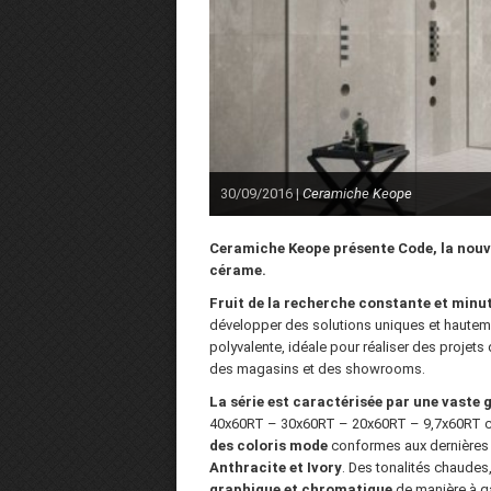
30/09/2016 |
Ceramiche Keope
Ceramiche Keope
présente Code, la nouvel
cérame.
Fruit de la recherche constante et minut
développer des solutions uniques et hautem
polyvalente, idéale pour réaliser des projets
des magasins et des showrooms.
La série est caractérisée par une vaste
40x60RT – 30x60RT – 20x60RT – 9,7x60RT c
des coloris mode
conformes aux dernières r
Anthracite et Ivory
. Des tonalités chaudes
graphique et chromatique
de manière à ga