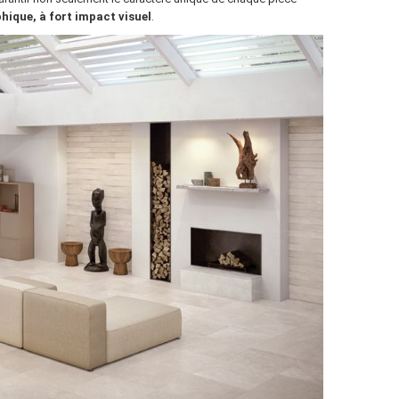
hique, à fort impact visuel
.