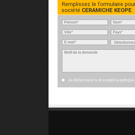
Remplissez le formulaire pou
société
CERAMICHE KEOPE
Je déclare avoir lu et accepté
la politique