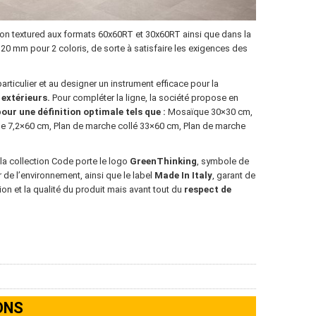
on textured aux formats 60x60RT et 30x60RT ainsi que dans la
20 mm pour 2 coloris, de sorte à satisfaire les exigences des
rticulier et au designer un instrument efficace pour la
 extérieurs.
Pour compléter la ligne, la société propose en
our une définition optimale tels que :
Mosaïque 30×30 cm,
the 7,2×60 cm, Plan de marche collé 33×60 cm, Plan de marche
a collection Code porte le logo
GreenThinking
, symbole de
 de l’environnement, ainsi que le label
Made In Italy
, garant de
ation et la qualité du produit mais avant tout du
respect de
ONS