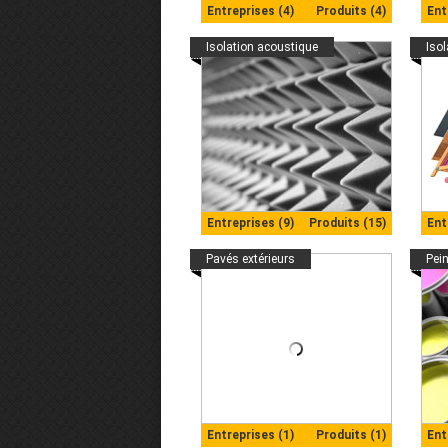
Entreprises (4)
Produits (4)
Ent
Isolation acoustique
Iso
Entreprises (9)
Produits (15)
Ent
Pavés extérieurs
Pein
Entreprises (1)
Produits (1)
Ent