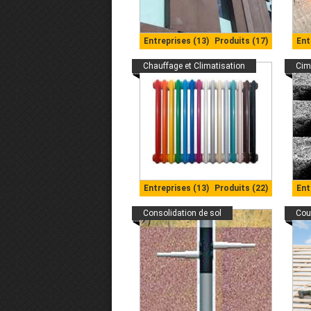
Entreprises (13)
Produits (17)
Ent
Chauffage et Climatisation
Cim
Entreprises (13)
Produits (22)
Ent
Consolidation de sol
Cou