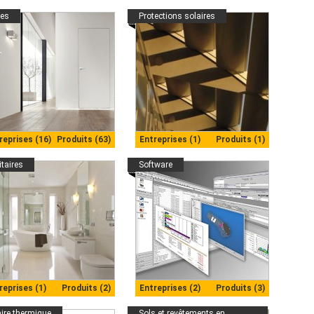
tes
Protections solaires
reprises (16)
Produits (63)
Entreprises (1)
Produits (1)
taires
Software
reprises (1)
Produits (2)
Entreprises (2)
Produits (3)
aire thermique
Sols et revêtements en