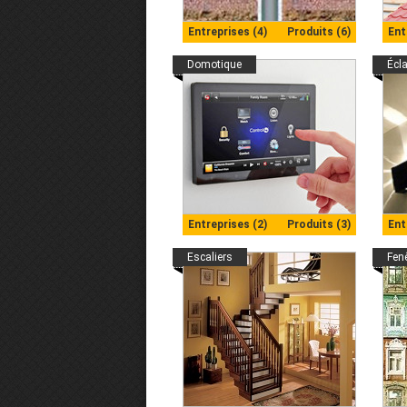
Entreprises (4)
Produits (6)
Ent
Domotique
Écl
Entreprises (2)
Produits (3)
Ent
Escaliers
Fen