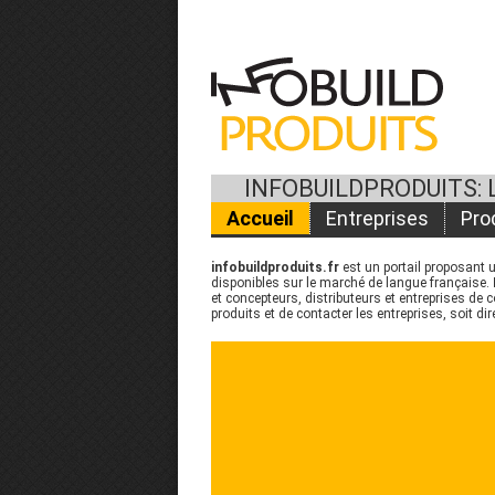
INFOBUILDPRODUITS: 
Accueil
Entreprises
Pro
infobuildproduits.fr
est un portail proposant u
disponibles sur le marché de langue française.
et concepteurs, distributeurs et entreprises de 
produits et de contacter les entreprises, soit di