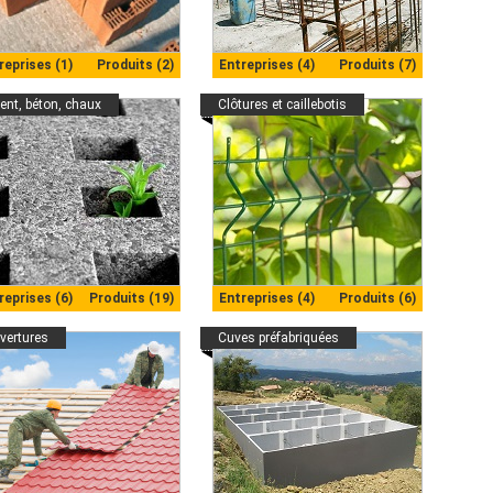
reprises (1)
Produits (2)
Entreprises (4)
Produits (7)
ent, béton, chaux
Clôtures et caillebotis
reprises (6)
Produits (19)
Entreprises (4)
Produits (6)
vertures
Cuves préfabriquées