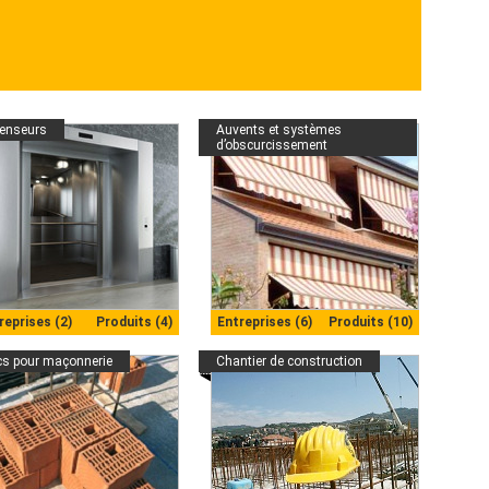
enseurs
Auvents et systèmes
d’obscurcissement
reprises (2)
Produits (4)
Entreprises (6)
Produits (10)
cs pour maçonnerie
Chantier de construction