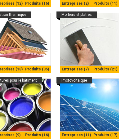
reprises (12)
Produits (16)
Entreprises (2)
Produits (11)
lation thermique
Mortiers et plâtres
reprises (18)
Produits (35)
Entreprises (7)
Produits (21)
tures pour le bâtiment
Photovoltaïque
reprises (9)
Produits (16)
Entreprises (11)
Produits (17)