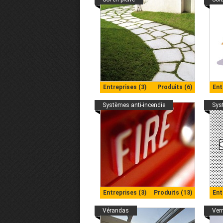
Entreprises (3)
Produits (6)
Ent
Systèmes anti-incendie
Sys
Entreprises (3)
Produits (13)
Ent
Vérandas
Ver