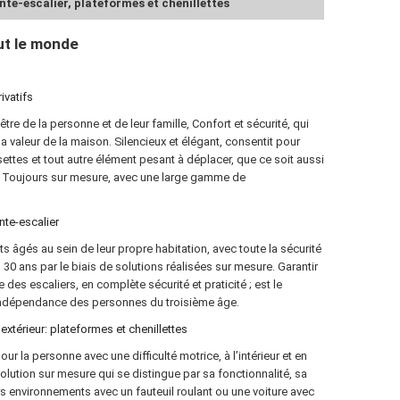
te-escalier, plateformes et chenillettes
ut le monde
ivatifs
être de la personne et de leur famille, Confort et sécurité, qui
 valeur de la maison. Silencieux et élégant, consentit pour
settes et tout autre élément pesant à déplacer, que ce soit aussi
son. Toujours sur mesure, avec une large gamme de
nte-escalier
 âgés au sein de leur propre habitation, avec toute la sécurité
30 ans par le biais de solutions réalisées sur mesure. Garantir
des escaliers, en complète sécurité et praticité ; est le
’indépendance des personnes du troisième âge.
xtérieur: plateformes et chenillettes
ur la personne avec une difficulté motrice, à l’intérieur et en
ution sur mesure qui se distingue par sa fonctionnalité, sa
vers environnements avec un fauteuil roulant ou une voiture avec