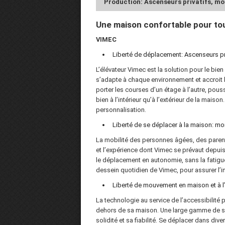
Production: Ascenseurs privatifs, mon
Une maison confortable pour to
VIMEC
Liberté de déplacement: Ascenseurs pr
L’élévateur Vimec est la solution pour le bien 
s’adapte à chaque environnement et accroit la
porter les courses d’un étage à l’autre, pous
bien à l’intérieur qu’à l’extérieur de la mai
personnalisation.
Liberté de se déplacer à la maison: mo
La mobilité des personnes âgées, des parents
et l’expérience dont Vimec se prévaut depuis 
le déplacement en autonomie, sans la fatigue 
dessein quotidien de Vimec, pour assurer l
Liberté de mouvement en maison et à l’e
La technologie au service de l’accessibilité po
dehors de sa maison. Une large gamme de sol
solidité et sa fiabilité. Se déplacer dans di