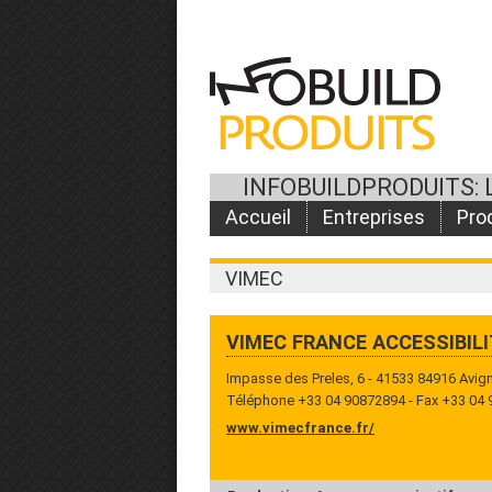
INFOBUILDPRODUITS: 
Accueil
Entreprises
Pro
VIMEC
VIMEC FRANCE ACCESSIBILIT
Impasse des Preles, 6 - 41533 84916 Avi
Téléphone +33 04 90872894 - Fax +33 04
www.vimecfrance.fr/