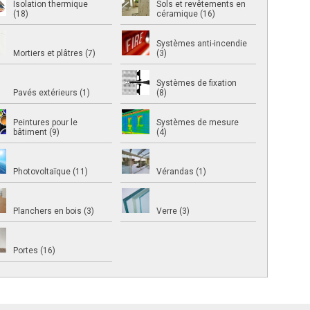
Isolation thermique
Sols et revêtements en
(18)
céramique (16)
Systèmes anti-incendie
Mortiers et plâtres (7)
(3)
Systèmes de fixation
Pavés extérieurs (1)
(8)
Peintures pour le
Systèmes de mesure
bâtiment (9)
(4)
Photovoltaïque (11)
Vérandas (1)
Planchers en bois (3)
Verre (3)
Portes (16)