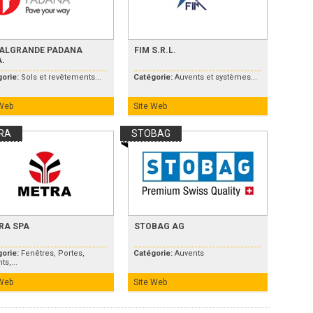
ALGRANDE PADANA
FIM S.R.L.
A.
gorie:
Sols et revêtements...
Catégorie:
Auvents et systèmes...
 Web
Site Web
RA
STOBAG
RA SPA
STOBAG AG
gorie:
Fenêtres, Portes,
Catégorie:
Auvents
ts,...
 Web
Site Web