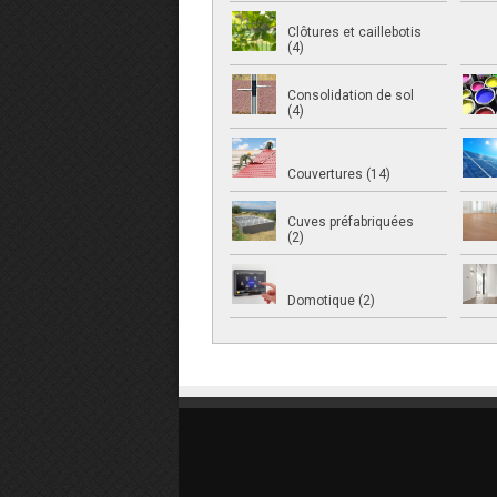
Clôtures et caillebotis
(4)
Consolidation de sol
(4)
Couvertures (14)
Cuves préfabriquées
(2)
Domotique (2)