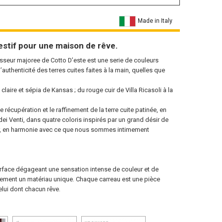
Made in Italy
estif pour une maison de rêve.
sseur majoree de Cotto D’este est une serie de couleurs
authenticité des terres cuites faites à la main, quelles que
laire et sépia de Kansas ; du rouge cuir de Villa Ricasoli à la
de récupération et le raffinement de la terre cuite patinée, en
ei Venti, dans quatre coloris inspirés par un grand désir de
ter, en harmonie avec ce que nous sommes intimement
urface dégageant une sensation intense de couleur et de
ellement un matériau unique. Chaque carreau est une pièce
lui dont chacun rêve.