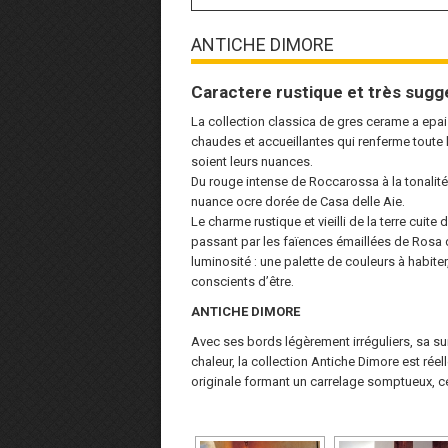
ANTICHE DIMORE
Caractere rustique et très sugg
La collection classica de gres cerame a epai
chaudes et accueillantes qui renferme toute l’
soient leurs nuances.
Du rouge intense de Roccarossa à la tonalité c
nuance ocre dorée de Casa delle Aie.
Le charme rustique et vieilli de la terre cuite 
passant par les faïences émaillées de Rosa d
luminosité : une palette de couleurs à habi
conscients d’être.
ANTICHE DIMORE
Avec ses bords légèrement irréguliers, sa s
chaleur, la collection Antiche Dimore est ré
originale formant un carrelage somptueux, ce