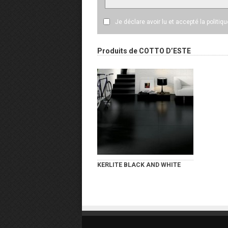
Je déclare avoir lu et accepté
la politiq
Produits de COTTO D’ESTE
KERLITE BLACK AND WHITE