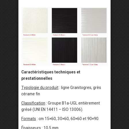
Caractéristiques techniques et
prestationnelles
Typologie du produit
: ligne Granitogres, grès
cérame fin
Classification
: Groupe B1a-UGL entièrement
grésé (UNI EN 14411 – ISO 13006).
Formats
: cm 15×60, 30×60, 60×60 et 90×90.
Épaisseurs
: 10,5 mm.