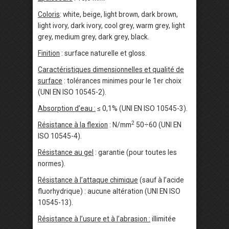
Coloris
: white, beige, light brown, dark brown,
light ivory, dark ivory, cool grey, warm grey, light
grey, medium grey, dark grey, black.
Finition
: surface naturelle et gloss.
Caractéristiques dimensionnelles et qualité de
surface
: tolérances minimes pour le 1er choix
(UNI EN ISO 10545-2).
Absorption d’eau :
≤ 0,1% (UNI EN ISO 10545-3).
2
Résistance à la flexion
: N/mm
50÷60 (UNI EN
ISO 10545-4).
Résistance au gel
: garantie (pour toutes les
normes).
Résistance à l’attaque chimique
(sauf à l’acide
fluorhydrique) : aucune altération (UNI EN ISO
10545-13).
Résistance à l’usure et à l’abrasion :
illimitée