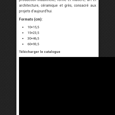
architecture, céramique et grès, consacré aux
projets d’aujourd’hui.
Formats (cm):
10×15,5
15×23,5
30×46,5
60×93,5
Télécharger le catalogue