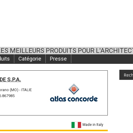
LES MEILLEURS PRODUITS POUR L'ARCHITE
uits
Catégorie
Presse
E S.P.A.
orano (MO) - ITALIE
6.867985
Made in Italy