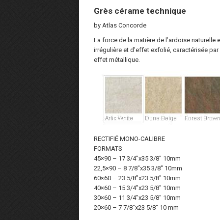
Grès cérame technique
by Atlas Concorde
La force de la matière de l’ardoise naturelle
irrégulière et d’effet exfolié, caractérisée p
effet métallique.
RECTIFIÉ MONO-CALIBRE
FORMATS
45×90 – 17 3/4”x35 3/8” 10mm
22,5×90 – 8 7/8″x35 3/8″ 10mm
60×60 – 23 5/8″x23 5/8″ 10mm
40×60 – 15 3/4″x23 5/8″ 10mm
30×60 – 11 3/4″x23 5/8″ 10mm
20×60 – 7 7/8″x23 5/8″ 10 mm