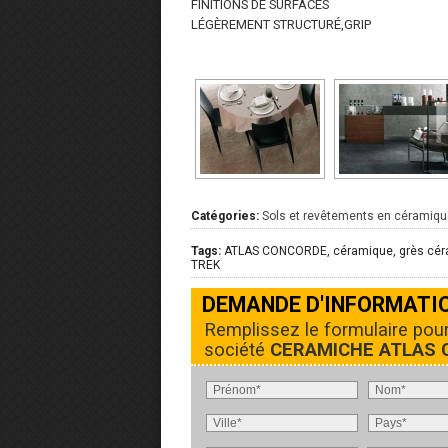
FINITIONS DE SURFACES
LÉGÈREMENT STRUCTURÉ,GRIP
Catégories:
Sols et revêtements en céramiqu
Tags:
ATLAS CONCORDE, céramique, grès céram
TREK
DEMANDE D'INFORMATI
Remplissez le formulaire pou
société
CERAMICHE ATLAS C