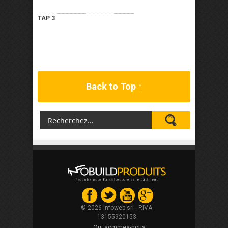
TAP 3
Back to Top ↑
© 2026 Infoweb srl - P.IVA
13155920153
Qui sommes-nous