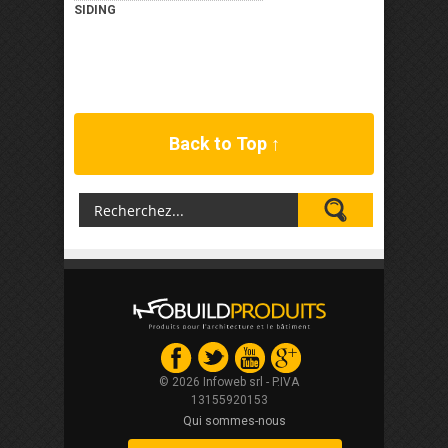
SIDING
Back to Top ↑
© 2026 Infoweb srl - P.IVA
13155920153
Qui sommes-nous