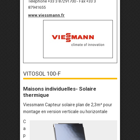
Téléphone +33 3 87291700 - Fax +33 3
87941655
www.viessmann.fr
VITOSOL 100-F
Maisons individuelles- Solaire
thermique
Viessmann Capteur solaire plan de 2,3m² pour
montage en version verticale ou horizontale
C
a
p