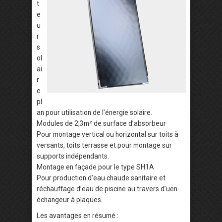
t
e
u
r
s
ol
ai
r
e
pl
an pour utilisation de l’énergie solaire.
Modules de 2,3m² de surface d’absorbeur
Pour montage vertical ou horizontal sur toits à
versants, toits terrasse et pour montage sur
supports indépendants.
Montage en façade pour le type SH1A
Pour production d’eau chaude sanitaire et
réchauffage d’eau de piscine au travers d’uen
échangeur à plaques.
Les avantages en résumé :