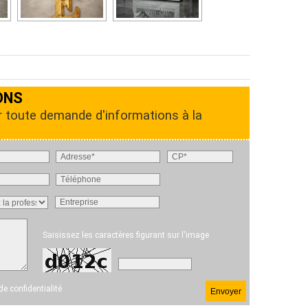
ONS
r toute demande d'informations à la
Saisissez les caractères figurant sur l'image
 de confidentialité