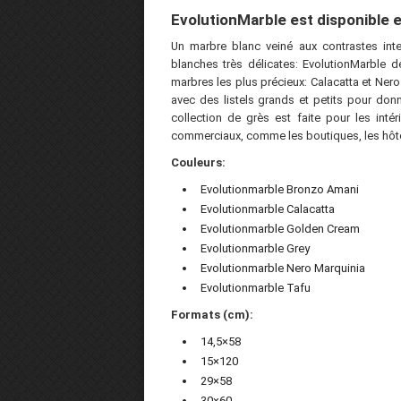
EvolutionMarble est disponible e
Un marbre blanc veiné aux contrastes inte
blanches très délicates: EvolutionMarble 
marbres les plus précieux: Calacatta et Nero
avec des listels grands et petits pour don
collection de grès est faite pour les intér
commerciaux, comme les boutiques, les hôtel
Couleurs:
Evolutionmarble Bronzo Amani
Evolutionmarble Calacatta
Evolutionmarble Golden Cream
Evolutionmarble Grey
Evolutionmarble Nero Marquinia
Evolutionmarble Tafu
Formats (cm):
14,5×58
15×120
29×58
30×60