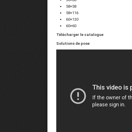
58×58
58×116
60×120
60×60
Télécharger le catalogue
Solutions de pose