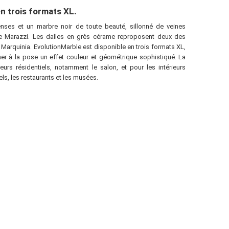
n trois formats XL.
nses et un marbre noir de toute beauté, sillonné de veines
de Marazzi. Les dalles en grès cérame reproposent deux des
 Marquinia. EvolutionMarble est disponible en trois formats XL,
ner à la pose un effet couleur et géométrique sophistiqué. La
ieurs résidentiels, notamment le salon, et pour les intérieurs
s, les restaurants et les musées.