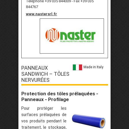
Téléphone +39 035 844009 - Fax +39 035
844767
www.nastersrl.fr
PANNEAUX
Made in Italy
SANDWICH – TÔLES
NERVURÉES
Protection des tôles prélaquées -
Panneaux - Profilage
Pour protéger les
surfaces prélaquées de
vos produits pendant le
traitement, le stockage,