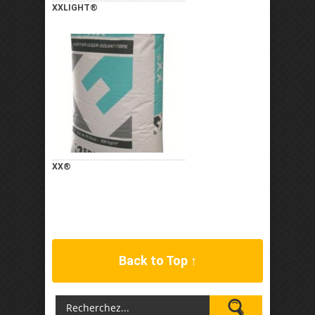
XXLIGHT®
XX®
Back to Top ↑