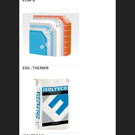
ECAP®
EDIL-THERM®