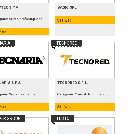
TEX S.P.A.
BASIC SRL
gorie:
Cuves préfabriquées
Site Web
 Web
NARIA
TECNORED
ARIA S.P.A.
TECNORED S.R.L.
gorie:
Systèmes de fixation
Catégorie:
Consolidation de sol,...
 Web
Site Web
DER GROUP
TESTO