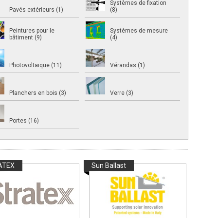
Systèmes de fixation
Pavés extérieurs (1)
(8)
Peintures pour le
Systèmes de mesure
bâtiment (9)
(4)
Photovoltaïque (11)
Vérandas (1)
Planchers en bois (3)
Verre (3)
Portes (16)
ATEX
Sun Ballast