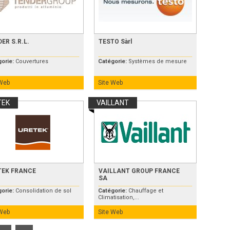
ER S.R.L.
TESTO Sàrl
gorie:
Couvertures
Catégorie:
Systèmes de mesure
 Web
Site Web
TEK
VAILLANT
TEK FRANCE
VAILLANT GROUP FRANCE
SA
gorie:
Consolidation de sol
Catégorie:
Chauffage et
Climatisation,...
 Web
Site Web