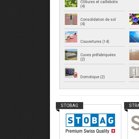
Clôtures et caillebotis
(4)
Consolidation de sol
(4)
Couvertures (14)
Cuves préfabriquées
(2)
Domotique (2)
STOBAG
STR