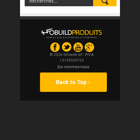
© 2026 Infoweb srl - P.IVA
13155920153
Qui sommes-nous
Back to Top ↑