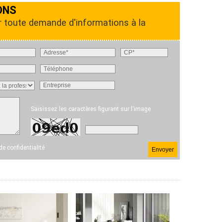
ONS
r toute demande d'informations à la
Saisissez les caractères figurant sur l'image
 de confidentialité