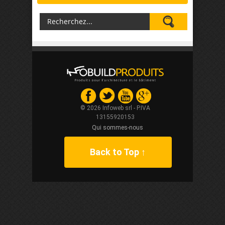
© 2026 Infoweb srl - P.IVA
13155920153
Qui sommes-nous
Back to Top ↑