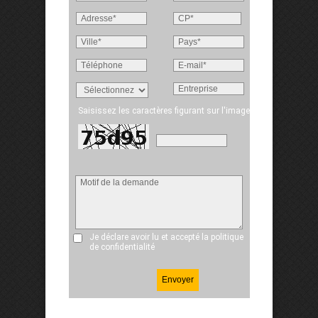
Saisissez les caractères figurant sur l'image
Je déclare avoir lu et accepté
la politique
de confidentialité