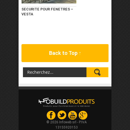
SECURITE POUR FENETRES –
VESTA
Back to Top ↑
© 2026 Infoweb srl - P.IVA
13155920153