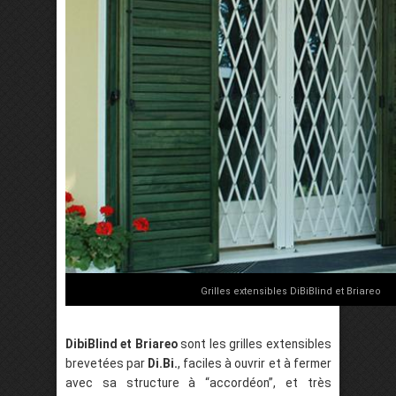
Grilles extensibles DiBiBlind et Briareo
DibiBlind et Briareo
sont les grilles extensibles
brevetées par
Di.Bi.
, faciles à ouvrir et à fermer
avec sa structure à “accordéon”, et très