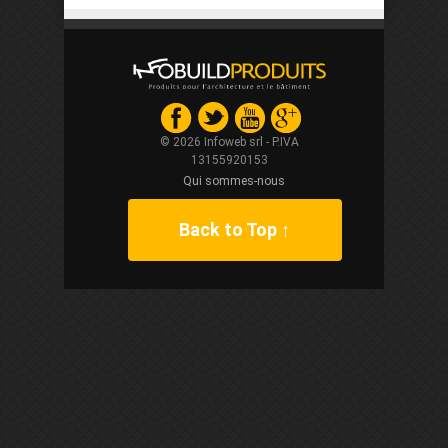
© 2026 Infoweb srl - P.IVA
13155920153
Qui sommes-nous
Back to Top ↑