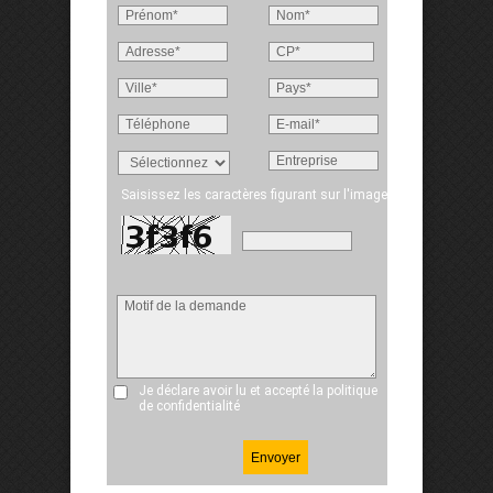
Saisissez les caractères figurant sur l'image
Je déclare avoir lu et accepté
la politique
de confidentialité